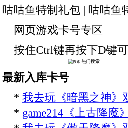
咕咕鱼特制礼包 | 咕咕鱼
网页游戏卡号专区
按住Ctrl键再按下D
热门搜索：
最新入库卡号
*
我去玩《暗黑之神》
*
game214《上古降