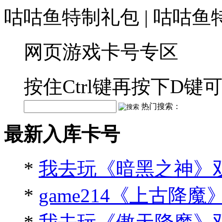
咕咕鱼特制礼包 | 咕咕鱼
网页游戏卡号专区
按住Ctrl键再按下D
热门搜索：
最新入库卡号
*
我去玩《暗黑之神》
*
game214《上古降